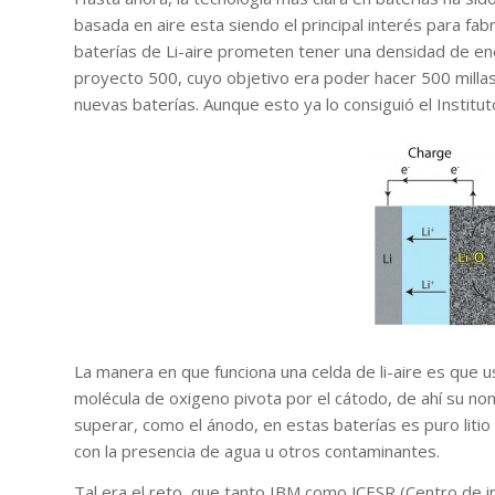
basada en aire esta siendo el principal interés para fab
baterías de Li-aire prometen tener una densidad de ene
proyecto 500, cuyo objetivo era poder hacer 500 millas
nuevas baterías. Aunque esto ya lo consiguió el Institu
La manera en que funciona una celda de li-aire es que 
molécula de oxigeno pivota por el cátodo, de ahí su no
superar, como el ánodo, en estas baterías es puro liti
con la presencia de agua u otros contaminantes.
Tal era el reto, que tanto IBM como JCESR (Centro de 