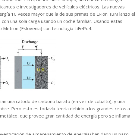
ricantes e investigadores de vehículos eléctricos. Las nuevas
rgía 10 veces mayor que la de sus primas de Li-ion. IBM lanzo el
 con una sola carga usando un coche familiar. Usando estas
to Metron (Eslovenia) con tecnología LiFePo4.
usan una cátodo de carbono barato (en vez de cobalto), y una
mbre. Pero esto es todavía teoría debido a los grandes retos a
o metálico, que provee gran cantidad de energía pero se inflama
investigación de almacenamiento de energía) han dado un paso