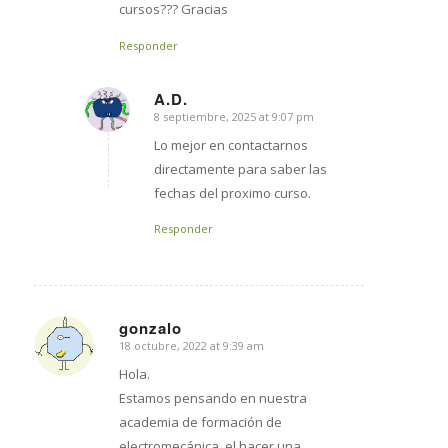
cursos??? Gracias
Responder
A.D.
8 septiembre, 2025 at 9:07 pm
says:
Lo mejor en contactarnos
directamente para saber las
fechas del proximo curso.
Responder
gonzalo
18 octubre, 2022 at 9:39 am
says:
Hola.
Estamos pensando en nuestra
academia de formación de
electromecánica, el hacer una