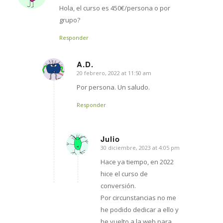
Hola, el curso es 450€/persona o por
grupo?
Responder
A.D.
20 febrero, 2022 at 11:50 am
says:
Por persona. Un saludo.
Responder
Julio
30 diciembre, 2023 at 4:05 pm
says:
Hace ya tiempo, en 2022
hice el curso de
conversión.
Por circunstancias no me
he podido dedicar a ello y
he vuelto a la web para