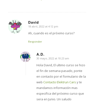
David
18 abril, 2022 at 4:12 pm
says:
Ah, cuando es el próximo curso?
Responder
A.D.
30 mayo, 2022 at 10:23 am
says:
Hola David, El ultimo curso se hizo
el fin de semana pasado, ponte
en contacto por el formulario de la
web
Contacto Elektrun Cars
y te
mandamos información mas
especifica del próximo curso que
sera en Junio. Un saludo