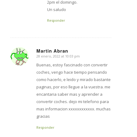
2pm el domingo.
Un saludo
Responder
Martin Abran
28 enero, 2022 at 10:03 pm
says:
Buenas, estoy fascinado con convertir
coches, vengo hace tiempo pensando
como hacerlo, e leido y mirado bastante
paginas, por eso llegue a la vuestra. me
encantaria saber mas y aprender a
convertir coches. dejo mi telefono para
mas informacion xxxxxxxxxxxx. muchas
gracias
Responder