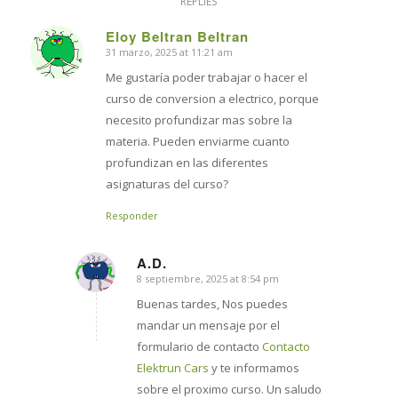
REPLIES
Eloy Beltran Beltran
31 marzo, 2025 at 11:21 am
says:
Me gustaría poder trabajar o hacer el
curso de conversion a electrico, porque
necesito profundizar mas sobre la
materia. Pueden enviarme cuanto
profundizan en las diferentes
asignaturas del curso?
Responder
A.D.
8 septiembre, 2025 at 8:54 pm
says:
Buenas tardes, Nos puedes
mandar un mensaje por el
formulario de contacto
Contacto
Elektrun Cars
y te informamos
sobre el proximo curso. Un saludo