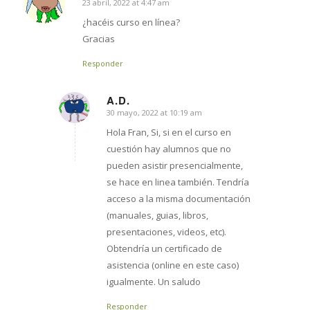
23 abril, 2022 at 4:47 am
says:
¿hacéis curso en línea?
Gracias
Responder
A.D.
30 mayo, 2022 at 10:19 am
says:
Hola Fran, Si, si en el curso en
cuestión hay alumnos que no
pueden asistir presencialmente,
se hace en linea también. Tendría
acceso a la misma documentación
(manuales, guias, libros,
presentaciones, videos, etc).
Obtendría un certificado de
asistencia (online en este caso)
igualmente. Un saludo
Responder