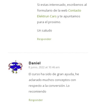
Si estas interesado, escribenos al
formulario de la web
Contacto
Elektrun Cars
y te apuntamos
para el proximo.
Un saludo
Responder
Daniel
8 junio, 2022 at 10:46 am
says:
El curso ha sido de gran ayuda, he
aclarado muchos conceptos con
respecto a la conversión. Lo
recomiendo
Responder